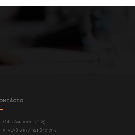
ONTÁCTO
Calle Asunción N° 125
945 138 049 / 921 840 095