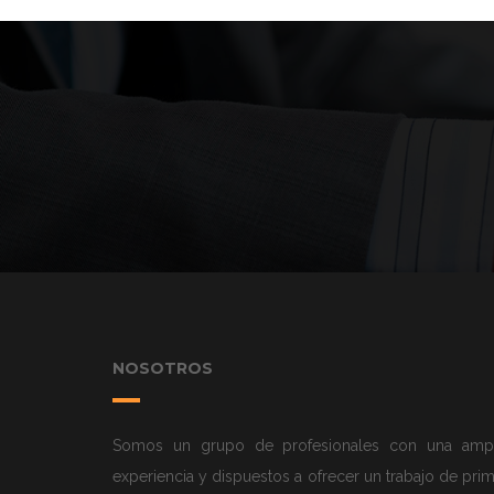
NOSOTROS
Somos un grupo de profesionales con una ampl
experiencia y dispuestos a ofrecer un trabajo de pri