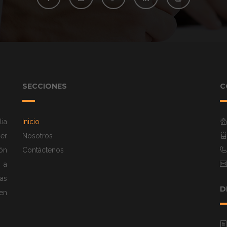
SECCIONES
C
ia
Inicio
mer
Nosotros
ión
Contáctenos
 a
as
D
en