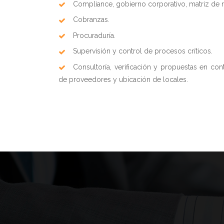
Compliance, gobierno corporativo, matriz de r
Cobranzas.
Procuraduría.
Supervisión y control de procesos críticos.
Consultoría, verificación y propuestas en con
de proveedores y ubicación de locales.